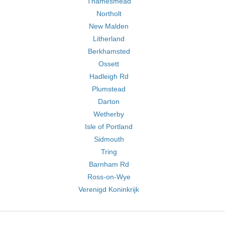
Thamesmead
Northolt
New Malden
Litherland
Berkhamsted
Ossett
Hadleigh Rd
Plumstead
Darton
Wetherby
Isle of Portland
Sidmouth
Tring
Barnham Rd
Ross-on-Wye
Verenigd Koninkrijk