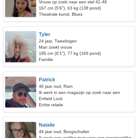
Vrouw op zoek naar een stel 41-46
167 cm (5'6"), 63 kg (138 pond)
Theatrale kunst, Blues
Tyler
24 jaar, Tweelingen
Man zoekt vrouw
185 cm (6'1"), 77 kg (169 pond)
Familie
Patrick
46 jaar oud, Ram
Ik werk in een magazijn op zoek naar een
bescheiden vrouw
Enfield Lock
Echte relatie
Natalie
44 jaar oud, Boogschutter
Ik zoek een vrolijke man voor een gezamenlijke