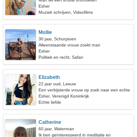
Man wil een vrouw ontmoeten
Esher
Muziek schrijven, Videofilms
Mollie
30 jaar, Schorpioen
Alleenstaande vrouw zoekt man
Esher
Politiek en recht, Safari
Elizabeth
22 jaar oud, Leeuw
Een verbijsterde vrouw op zoek naar een echte
relatie
Esher, Verenigd Koninkrijk
Echte liefde
Catherine
60 jaar, Waterman
Ik ben geïnteresseerd in meditatie en