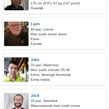
videogames
175 cm (5'9"), 67 kg (147 pond)
Huwelijk
Liam
56 jaar, Leeuw
Man zoekt senior dame
Esher
Familie
Jake
25 jaar, Waterman
Man zoekt vriendin 25-30
Esher, Verenigd Koninkrijk
Echte relatie
Jack
33 jaar, Steenbok
Alleenstaande man zoekt vrouw