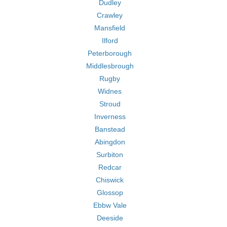
Dudley
Crawley
Mansfield
Ilford
Peterborough
Middlesbrough
Rugby
Widnes
Stroud
Inverness
Banstead
Abingdon
Surbiton
Redcar
Chiswick
Glossop
Ebbw Vale
Deeside