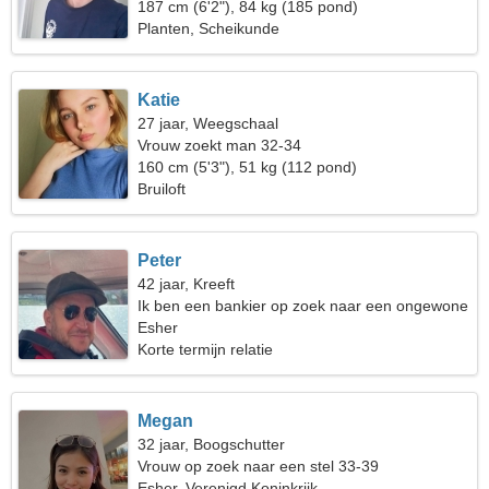
187 cm (6'2"), 84 kg (185 pond)
Planten, Scheikunde
Katie
27 jaar, Weegschaal
Vrouw zoekt man 32-34
160 cm (5'3"), 51 kg (112 pond)
Bruiloft
Peter
42 jaar, Kreeft
Ik ben een bankier op zoek naar een ongewone
vrouw
Esher
Korte termijn relatie
Megan
32 jaar, Boogschutter
Vrouw op zoek naar een stel 33-39
Esher, Verenigd Koninkrijk