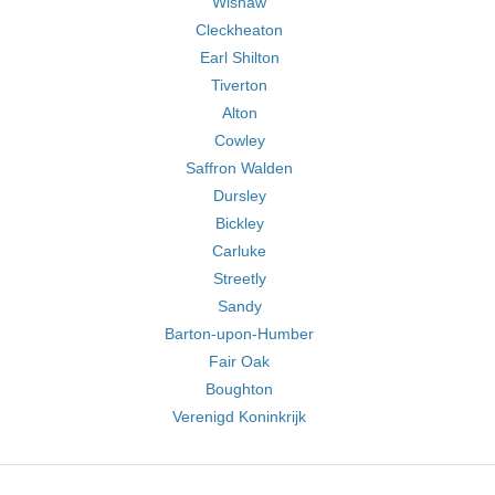
Wishaw
Cleckheaton
Earl Shilton
Tiverton
Alton
Cowley
Saffron Walden
Dursley
Bickley
Carluke
Streetly
Sandy
Barton-upon-Humber
Fair Oak
Boughton
Verenigd Koninkrijk