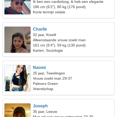
Ik ben een cardioloog, ik heb een elegante
vrouw nodig
186 cm (6'2"), 80 kg (176 pond)
Korte termijn relatie
Charlie
32 jaar, Kreeft
Alleenstaande vrouw zoekt man
161 cm (5'4"), 59 kg (130 pond)
Karten, Sociologie
Naomi
25 jaar, Tweelingen
Vrouw zoekt man 29-37
Palmers Green
Vriendschap
Joseph
35 jaar, Leeuw
Man wil een vrouw ontmoeten 23-30