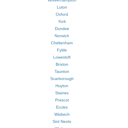
Wolverhampton
Luton
Oxford
York
Dundee
Norwich
Cheltenham
Fylde
Lowestoft
Brixton
Taunton
Scarborough
Huyton
Staines
Prescot
Eccles
Wisbech
Sint Neots